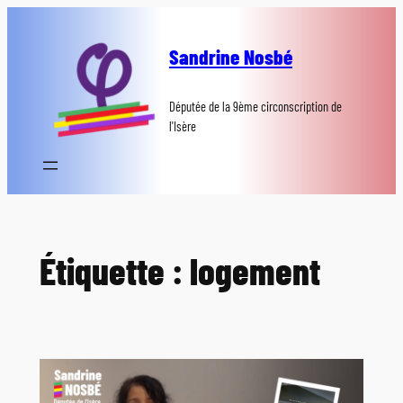
Aller
au
Sandrine Nosbé
contenu
Députée de la 9ème circonscription de
l'Isère
Étiquette :
logement