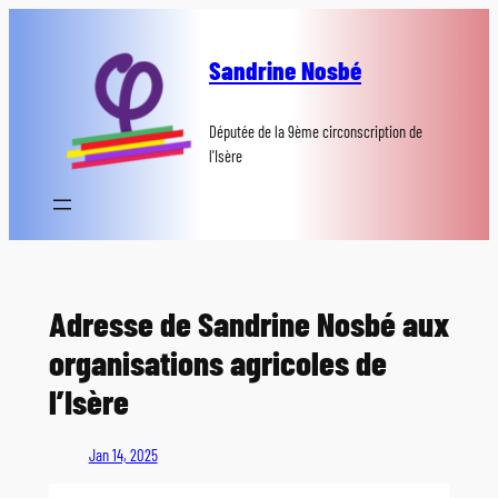
Aller
au
Sandrine Nosbé
contenu
Députée de la 9ème circonscription de
l'Isère
Adresse de Sandrine Nosbé aux
organisations agricoles de
l’Isère
Jan 14, 2025